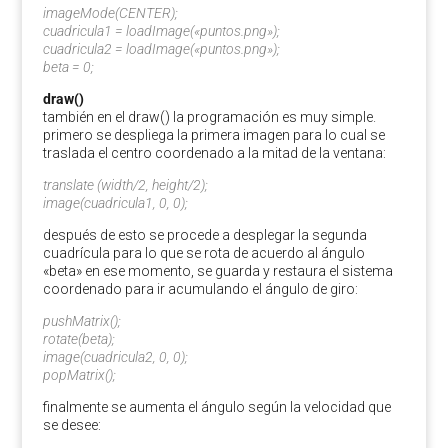
imageMode(CENTER);
cuadricula1 = loadImage(«puntos.png»);
cuadricula2 = loadImage(«puntos.png»);
beta = 0;
draw()
también en el draw() la programación es muy simple.
primero se despliega la primera imagen para lo cual se
traslada el centro coordenado a la mitad de la ventana:
translate (width/2, height/2);
image(cuadricula1, 0, 0);
después de esto se procede a desplegar la segunda
cuadrícula para lo que se rota de acuerdo al ángulo
«beta» en ese momento, se guarda y restaura el sistema
coordenado para ir acumulando el ángulo de giro:
pushMatrix();
rotate(beta);
image(cuadricula2, 0, 0);
popMatrix();
finalmente se aumenta el ángulo según la velocidad que
se desee: