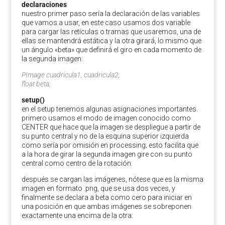
declaraciones
nuestro primer paso sería la declaración de las variables
que vamos a usar, en este caso usamos dos variable
para cargar las retículas o tramas que usaremos, una de
ellas se mantendrá estática y la otra girará, lo mismo que
un ángulo «beta» que definirá el giro en cada momento de
la segunda imagen:
PImage cuadricula1, cuadricula2;
float beta;
setup()
en el setup tenemos algunas asignaciones importantes.
primero usamos el modo de imagen conocido como
CENTER que hace que la imagen se despliegue a partir de
su punto central y no de la esquina superior izquierda
como sería por omisión en processing; esto facilita que
a la hora de girar la segunda imagen gire con su punto
central como centro de la rotación.
después se cargan las imágenes, nótese que es la misma
imagen en formato .png, que se usa dos veces, y
finalmente se declara a beta como cero para iniciar en
una posición en que ambas imágenes se sobreponen
exactamente una encima de la otra: