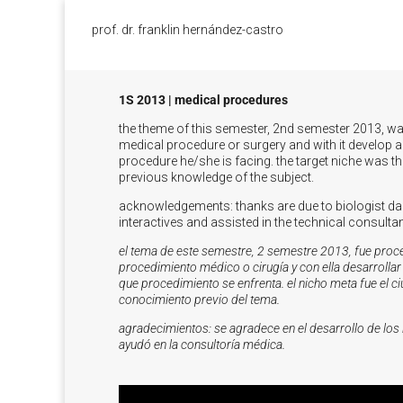
prof. dr. franklin hernández-castro
1S 2013 | medical procedures
the theme of this semester, 2nd semester 2013, wa
medical procedure or surgery and with it develop an
procedure he/she is facing. the target niche was 
previous knowledge of the subject.
acknowledgements: thanks are due to biologist dan
interactives and assisted in the technical consulta
el tema de este semestre, 2 semestre 2013, fue proc
procedimiento médico o cirugía y con ella desarrollar 
que procedimiento se enfrenta. el nicho meta fue el
conocimiento previo del tema.
agradecimientos: se agradece en el desarrollo de los 
ayudó en la consultoría médica.