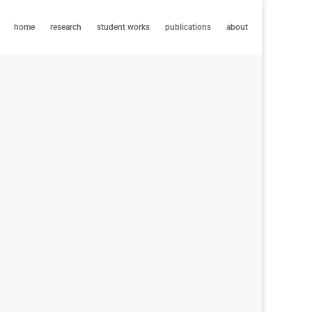
home
research
student works
publications
about