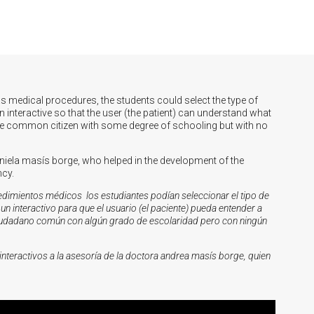
s medical procedures, the students could select the type of
 interactive so that the user (the patient) can understand what
the common citizen with some degree of schooling but with no
iela masís borge, who helped in the development of the
ncy.
edimientos médicos los estudiantes podían seleccionar el tipo de
un interactivo para que el usuario (el paciente) pueda entender a
 ciudadano común con algún grado de escolaridad pero con ningún
interactivos a la asesoría de la doctora andrea masís borge, quien