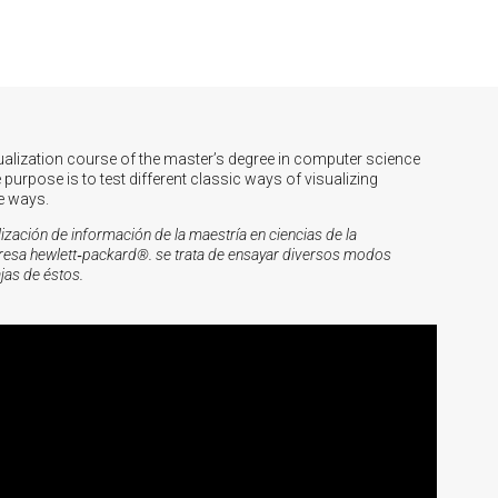
ualization course of the master’s degree in computer science
purpose is to test different classic ways of visualizing
e ways.
ización de información de la maestría en ciencias de la
presa hewlett‑packard®. se trata de ensayar diversos modos
jas de éstos.