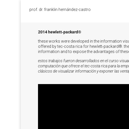
prof. dr. franklin hernández-castro
2014 hewlett‑packard®
these works were developed in the information vis
offered by tec-costa rica for hewlett‑packard®. the 
information and to expose the advantages of thes
estos trabajos fueron desarrollados en el curso visual
computación que ofrece el tec-costa rica para la em
clásicos de visualizar información y exponer las venta