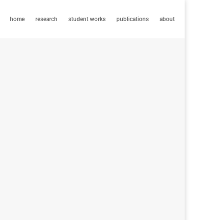
home
research
student works
publications
about