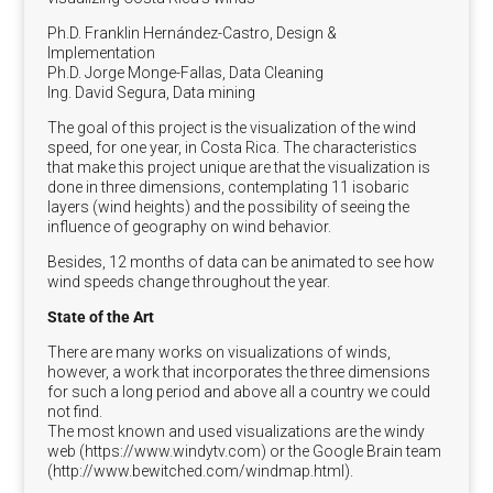
Ph.D. Franklin Hernández-Castro, Design &
Implementation
Ph.D. Jorge Monge-Fallas, Data Cleaning
Ing. David Segura, Data mining
The goal of this project is the visualization of the wind
speed, for one year, in Costa Rica. The characteristics
that make this project unique are that the visualization is
done in three dimensions, contemplating 11 isobaric
layers (wind heights) and the possibility of seeing the
influence of geography on wind behavior.
Besides, 12 months of data can be animated to see how
wind speeds change throughout the year.
State of the Art
There are many works on visualizations of winds,
however, a work that incorporates the three dimensions
for such a long period and above all a country we could
not find.
The most known and used visualizations are the windy
web (https://www.windytv.com) or the Google Brain team
(http://www.bewitched.com/windmap.html).