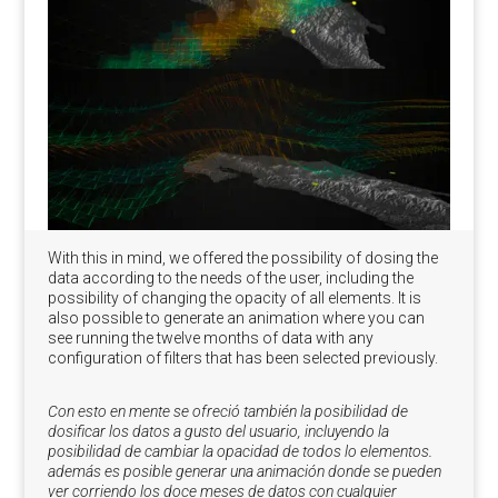
With this in mind, we offered the possibility of dosing the
data according to the needs of the user, including the
possibility of changing the opacity of all elements. It is
also possible to generate an animation where you can
see running the twelve months of data with any
configuration of filters that has been selected previously.
Con esto en mente se ofreció también la posibilidad de
dosificar los datos a gusto del usuario, incluyendo la
posibilidad de cambiar la opacidad de todos lo elementos.
además es posible generar una animación donde se pueden
ver corriendo los doce meses de datos con cualquier