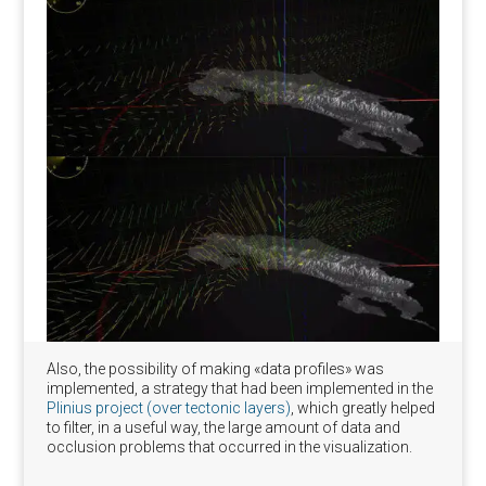
Also, the possibility of making «data profiles» was
implemented, a strategy that had been implemented in the
Plinius project (over tectonic layers)
, which greatly helped
to filter, in a useful way, the large amount of data and
occlusion problems that occurred in the visualization.