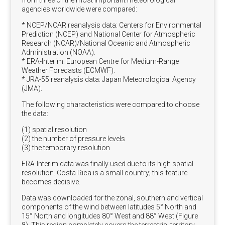
agencies worldwide were compared:
* NCEP/NCAR reanalysis data: Centers for Environmental
Prediction (NCEP) and National Center for Atmospheric
Research (NCAR)/National Oceanic and Atmospheric
Administration (NOAA).
* ERA-Interim: European Centre for Medium-Range
Weather Forecasts (ECMWF).
* JRA-55 reanalysis data: Japan Meteorological Agency
(JMA).
The following characteristics were compared to choose
the data:
(1) spatial resolution
(2) the number of pressure levels
(3) the temporary resolution
ERA-Interim data was finally used due to its high spatial
resolution. Costa Rica is a small country; this feature
becomes decisive.
Data was downloaded for the zonal, southern and vertical
components of the wind between latitudes 5° North and
15° North and longitudes 80° West and 88° West (Figure
8). This region completely covers the terrestrial territory