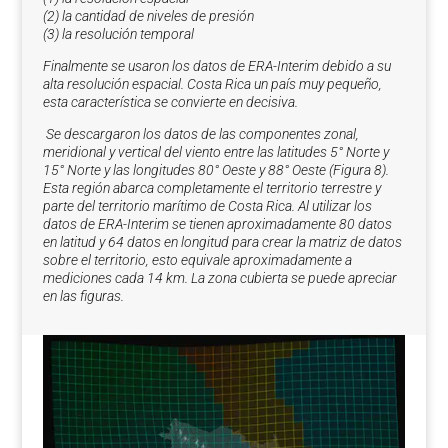
(2) la cantidad de niveles de presión
(3) la resolución temporal
Finalmente se usaron los datos de ERA-Interim debido a su
alta resolución espacial. Costa Rica un país muy pequeño,
esta característica se convierte en decisiva.
Se descargaron los datos de las componentes zonal,
meridional y vertical del viento entre las latitudes 5° Norte y
15° Norte y las longitudes 80° Oeste y 88° Oeste (Figura 8).
Esta región abarca completamente el territorio terrestre y
parte del territorio marítimo de Costa Rica. Al utilizar los
datos de ERA-Interim se tienen aproximadamente 80 datos
en latitud y 64 datos en longitud para crear la matriz de datos
sobre el territorio, esto equivale aproximadamente a
mediciones cada 14 km. La zona cubierta se puede apreciar
en las figuras.