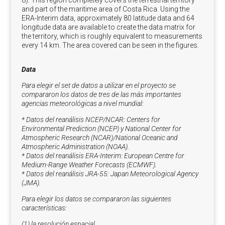
and part of the maritime area of Costa Rica. Using the
ERA-Interim data, approximately 80 latitude data and 64
longitude data are available to create the data matrix for
the territory, which is roughly equivalent to measurements
every 14 km. The area covered can be seen in the figures.
Data
Para elegir el set de datos a utilizar en el proyecto se
compararon los datos de tres de las más importantes
agencias meteorológicas a nivel mundial:
* Datos del reanálisis NCEP/NCAR: Centers for
Environmental Prediction (NCEP) y National Center for
Atmospheric Research (NCAR)/National Oceanic and
Atmospheric Administration (NOAA).
* Datos del reanálisis ERA-Interim: European Centre for
Medium-Range Weather Forecasts (ECMWF).
* Datos del reanálisis JRA-55: Japan Meteorological Agency
(JMA).
Para elegir los datos se compararon las siguientes
características:
(1) la resolución espacial